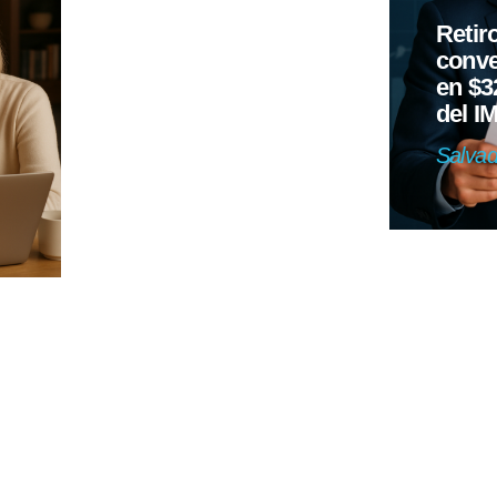
Retir
conve
en $3
del I
Salva