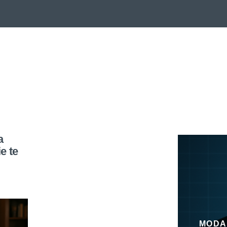
a
e te
MODA